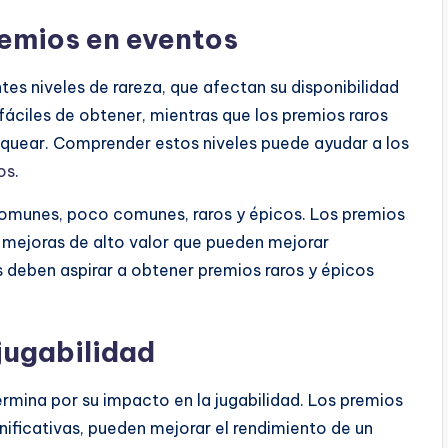
remios en eventos
tes niveles de rareza, que afectan su disponibilidad
áciles de obtener, mientras que los premios raros
oquear. Comprender estos niveles puede ayudar a los
os
.
comunes, poco comunes, raros y épicos. Los premios
 mejoras de alto valor que pueden mejorar
s deben aspirar a obtener premios raros y épicos
 jugabilidad
ermina por su impacto en la jugabilidad. Los premios
nificativas, pueden mejorar el rendimiento de un