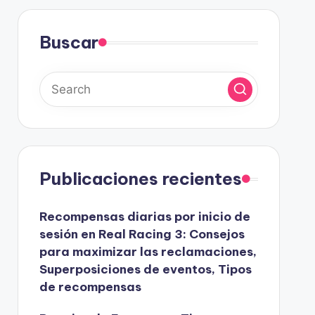
Buscar
Publicaciones recientes
Recompensas diarias por inicio de
sesión en Real Racing 3: Consejos
para maximizar las reclamaciones,
Superposiciones de eventos, Tipos
de recompensas