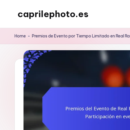
caprilephoto.es
Skip
to
content
Home
-
Premios de Evento por Tiempo Limitado en Real Ra