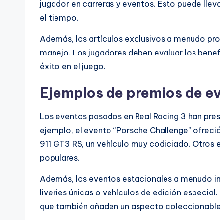
jugador en carreras y eventos. Esto puede lle
el tiempo.
Además, los artículos exclusivos a menudo pr
manejo. Los jugadores deben evaluar los benef
éxito en el juego.
Ejemplos de premios de e
Los eventos pasados en Real Racing 3 han pre
ejemplo, el evento “Porsche Challenge” ofreció
911 GT3 RS, un vehículo muy codiciado. Otros 
populares.
Además, los eventos estacionales a menudo i
liveries únicas o vehículos de edición especial.
que también añaden un aspecto coleccionable 