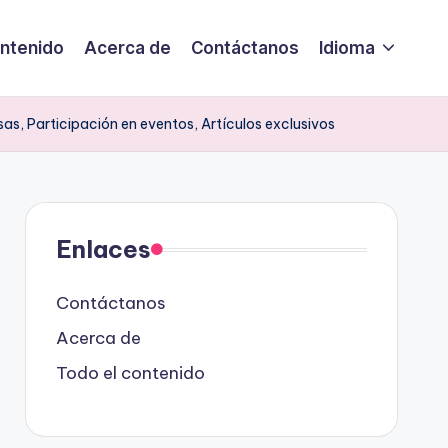
ontenido
Acerca de
Contáctanos
Idioma
as, Participación en eventos, Artículos exclusivos
Enlaces
Contáctanos
Acerca de
Todo el contenido