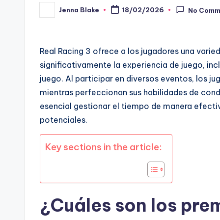
Jenna Blake
18/02/2026
No Comm
Posted
by
Real Racing 3 ofrece a los jugadores una vari
significativamente la experiencia de juego, i
juego. Al participar en diversos eventos, los
mientras perfeccionan sus habilidades de con
esencial gestionar el tiempo de manera efectiv
potenciales.
Key sections in the article:
¿Cuáles son los prem