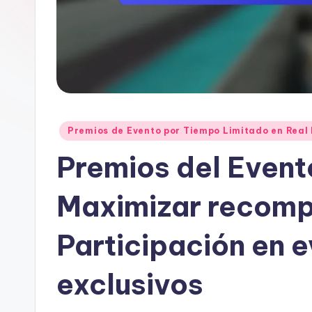
Posted
Premios de Evento por Tiempo Limitado en Real 
in
Premios del Event
Maximizar recomp
Participación en e
exclusivos