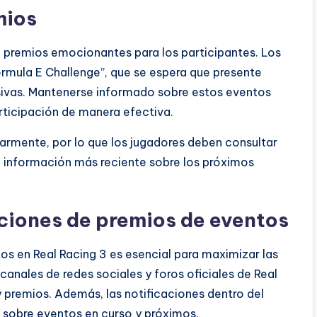
mios
 premios emocionantes para los participantes. Los
rmula E Challenge”, que se espera que presente
sivas. Mantenerse informado sobre estos eventos
articipación de manera efectiva.
larmente, por lo que los jugadores deben consultar
la información más reciente sobre los próximos
ciones de premios de eventos
os en Real Racing 3 es esencial para maximizar las
anales de redes sociales y foros oficiales de Real
 premios. Además, las notificaciones dentro del
 sobre eventos en curso y próximos.