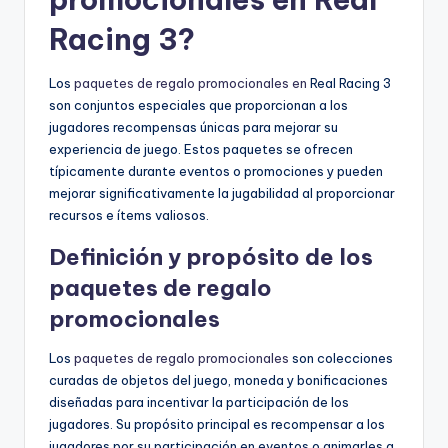
Racing 3?
Los
paquetes de regalo promocionales en
Real Racing 3
son conjuntos especiales que proporcionan a los
jugadores recompensas únicas para mejorar su
experiencia de juego. Estos paquetes se ofrecen
típicamente durante eventos o promociones y pueden
mejorar significativamente la jugabilidad al proporcionar
recursos e ítems valiosos.
Definición y propósito de los
paquetes de regalo
promocionales
Los
paquetes de regalo promocionales
son colecciones
curadas de objetos del juego, moneda y bonificaciones
diseñadas para incentivar la participación de los
jugadores. Su propósito principal es recompensar a los
jugadores por su participación en eventos o animarles a