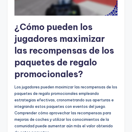
¿Cómo pueden los
jugadores maximizar
las recompensas de los
paquetes de regalo
promocionales?
Los jugadores pueden maximizar las recompensas de los
paquetes de regalo promocionales empleando
estrategias efectivas, cronometrando sus aperturas e
integrando estos paquetes con eventos del juego.
Comprender cómo aprovechar las recompensas para
mejoras de coches y utilizar los conocimientos de la
comunidad puede aumentar aún más el valor obtenido