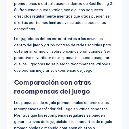
promociones o actualizaciones dentro de Real Racing 3.
Su frecuencia puede variar, con algunos paquetes
ofrecidos regularmente mientras que otros pueden ser
ofertas por tiempo limitado vinculadas a ocasiones
específicas.
Los jugadores deben estar atentos a los anuncios
dentro del juego y a los canales de redes sociales para
obtener información sobre próximas promociones. Ser
proactivo al verificar estos paquetes puede asegurar
que los jugadores no se pierdan recompensas valiosas
que podrían mejorar su experiencia de juego.
Comparación con otras
recompensas del juego
Los paquetes de regalo promocionales difieren de las
recompensas estándar del juego en varios aspectos.
Mientras que las recompensas regulares se pueden
ganar a través de la jugabilidad, los paquetes de regalo
promocionales a menudo contienen objetos o