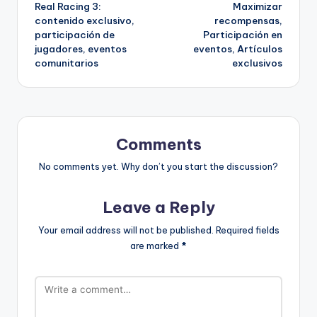
Real Racing 3:
Maximizar
contenido exclusivo,
recompensas,
participación de
Participación en
jugadores, eventos
eventos, Artículos
comunitarios
exclusivos
Comments
No comments yet. Why don’t you start the discussion?
Leave a Reply
Your email address will not be published.
Required fields
are marked
*