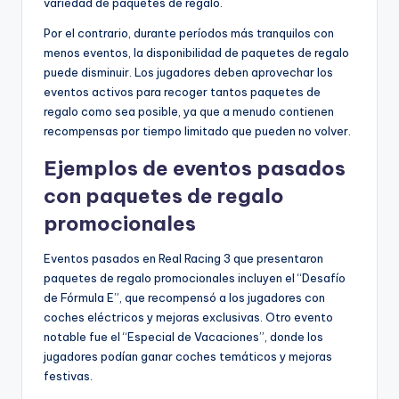
variedad de paquetes de regalo.
Por el contrario, durante períodos más tranquilos con
menos eventos, la disponibilidad de paquetes de regalo
puede disminuir. Los jugadores deben aprovechar los
eventos activos para recoger tantos paquetes de
regalo como sea posible, ya que a menudo contienen
recompensas por tiempo limitado que pueden no volver.
Ejemplos de eventos pasados
con paquetes de regalo
promocionales
Eventos pasados en Real Racing 3 que presentaron
paquetes de regalo promocionales incluyen el “Desafío
de Fórmula E”, que recompensó a los jugadores con
coches eléctricos y mejoras exclusivas. Otro evento
notable fue el “Especial de Vacaciones”, donde los
jugadores podían ganar coches temáticos y mejoras
festivas.