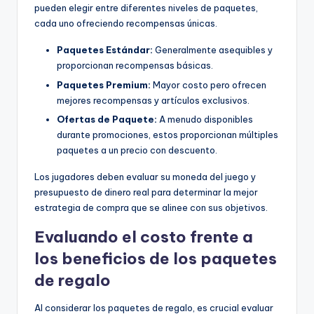
pueden elegir entre diferentes niveles de paquetes,
cada uno ofreciendo recompensas únicas.
Paquetes Estándar:
Generalmente asequibles y
proporcionan recompensas básicas.
Paquetes Premium:
Mayor costo pero ofrecen
mejores recompensas y artículos exclusivos.
Ofertas de Paquete:
A menudo disponibles
durante promociones, estos proporcionan múltiples
paquetes a un precio con descuento.
Los jugadores deben evaluar su moneda del juego y
presupuesto de dinero real para determinar la mejor
estrategia de compra que se alinee con sus objetivos.
Evaluando el costo frente a
los beneficios de los paquetes
de regalo
Al considerar los paquetes de regalo, es crucial evaluar