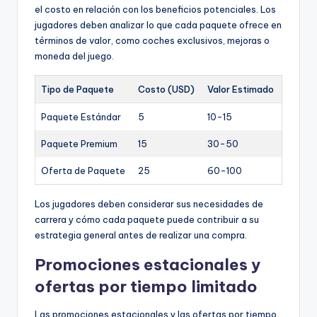
el costo en relación con los beneficios potenciales. Los
jugadores deben analizar lo que cada paquete ofrece en
términos de valor, como coches exclusivos, mejoras o
moneda del juego.
Tipo de Paquete
Costo (USD)
Valor Estimado
Paquete Estándar
5
10-15
Paquete Premium
15
30-50
Oferta de Paquete
25
60-100
Los jugadores deben considerar sus necesidades de
carrera y cómo cada paquete puede contribuir a su
estrategia general antes de realizar una compra.
Promociones estacionales y
ofertas por tiempo limitado
Las promociones estacionales y las ofertas por tiempo