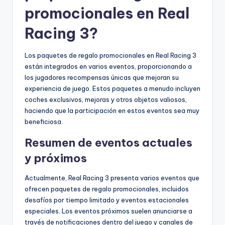
promocionales en Real
Racing 3?
Los paquetes de regalo promocionales en Real Racing 3
están integrados en varios eventos, proporcionando a
los jugadores recompensas únicas que mejoran su
experiencia de juego. Estos paquetes a menudo incluyen
coches exclusivos, mejoras y otros objetos valiosos,
haciendo que la participación en estos eventos sea muy
beneficiosa.
Resumen de eventos actuales
y próximos
Actualmente, Real Racing 3 presenta varios eventos que
ofrecen paquetes de regalo promocionales, incluidos
desafíos por tiempo limitado y eventos estacionales
especiales. Los eventos próximos suelen anunciarse a
través de notificaciones dentro del juego y canales de