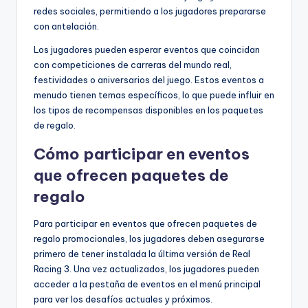
redes sociales, permitiendo a los jugadores prepararse
con antelación.
Los jugadores pueden esperar eventos que coincidan
con competiciones de carreras del mundo real,
festividades o aniversarios del juego. Estos eventos a
menudo tienen temas específicos, lo que puede influir en
los tipos de recompensas disponibles en los paquetes
de regalo.
Cómo participar en eventos
que ofrecen paquetes de
regalo
Para participar en eventos que ofrecen paquetes de
regalo promocionales, los jugadores deben asegurarse
primero de tener instalada la última versión de Real
Racing 3. Una vez actualizados, los jugadores pueden
acceder a la pestaña de eventos en el menú principal
para ver los desafíos actuales y próximos.