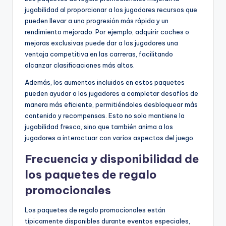
jugabilidad al proporcionar a los jugadores recursos que
pueden llevar a una progresión más rápida y un
rendimiento mejorado. Por ejemplo, adquirir coches o
mejoras exclusivas puede dar a los jugadores una
ventaja competitiva en las carreras, facilitando
alcanzar clasificaciones más altas.
Además, los aumentos incluidos en estos paquetes
pueden ayudar a los jugadores a completar desafíos de
manera más eficiente, permitiéndoles desbloquear más
contenido y recompensas. Esto no solo mantiene la
jugabilidad fresca, sino que también anima a los
jugadores a interactuar con varios aspectos del juego.
Frecuencia y disponibilidad de
los paquetes de regalo
promocionales
Los paquetes de regalo promocionales están
típicamente disponibles durante eventos especiales,