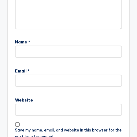
Name
*
Email
*
Website
Save my name, email, and website in this browser for the
next time I comment.