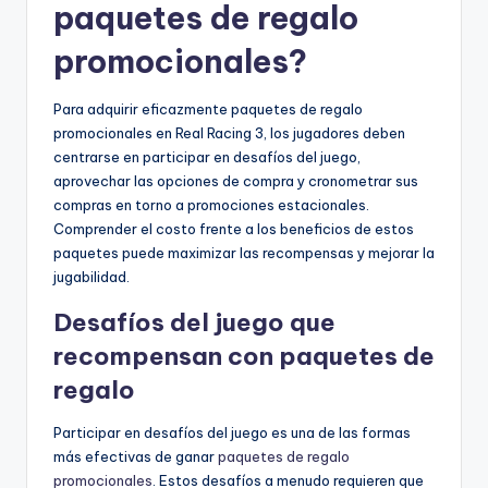
paquetes de regalo
promocionales?
Para adquirir eficazmente paquetes de regalo
promocionales en Real Racing 3, los jugadores deben
centrarse en participar en desafíos del juego,
aprovechar las opciones de compra y cronometrar sus
compras en torno a promociones estacionales.
Comprender el costo frente a los beneficios de estos
paquetes puede maximizar las recompensas y mejorar la
jugabilidad.
Desafíos del juego que
recompensan con paquetes de
regalo
Participar en desafíos del juego es una de las formas
más efectivas de ganar
paquetes de regalo
promocionales
. Estos desafíos a menudo requieren que