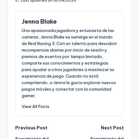
Last updated on 18/04/2026
Jenna Blake
Una apasionada jugadora y entusiasta de las
carreras, Jenna Blake se sumerge en el mundo
de Real Racing 3. Con un talento para descubrir
recompensas diarias por inicio de sesión y
premios de eventos por tiempo limitado,
comparte sus conocimientos y estrategias
para ayudar a otros jugadores a maximizar su
experiencia de juego. Cuando no está
compitiendo, a Jenna le gusta explorar nuevos
juegos móviles y conectar con la comunidad
gamer.
View All Posts
Post
Previous Post
Next Post
Seguimiento del
Seguimiento del