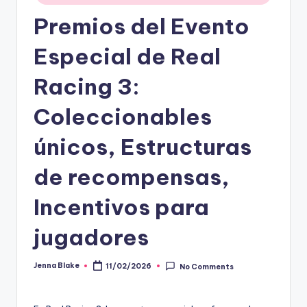
Premios del Evento
Especial de Real
Racing 3:
Coleccionables
únicos, Estructuras
de recompensas,
Incentivos para
jugadores
Jenna Blake
11/02/2026
No Comments
Posted
by