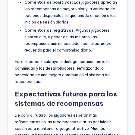
Comentarios positivos:
Los jugadores aprecian
las recompensas de mayor valor y la variedad de
opciones disponibles, lo que añade emoción a los
inicios de sesión diarios.
Comentarios negativos:
Algunos jugadores
sienten que, a pesar de las mejoras, las
recompensas aún no coinciden con el esfuerzo
requerido para el compromiso diario.
Este feedback subraya el diálogo continuo entre la
comunidad y los desarrolladores, enfatizando la
necesidad de una mejora continua en el sistema de
recompensas.
Expectativas futuras para los
sistemas de recompensas
De cara al futuro, los jugadores esperan más
refinamientos en las recompensas diarias por iniciar
sesión para mantener el juego atractivo. Muchos