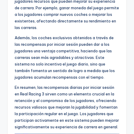
jugadores recursos que pueden mejorar su experiencia
de carrera. Por ejemplo, ganar moneda del juego permite
a los jugadores comprar nuevos coches o mejorar los
existentes, afectando directamente su rendimiento en
las carreras.
Además, los coches exclusivos obtenidos a través de
las recompensas por iniciar sesión pueden dar a los
jugadores una ventaja competitiva, haciendo que las
carreras sean más agradables y atractivas. Este
sistema no solo incentiva el juego diario, sino que
también fomenta un sentido de logro a medida que los
jugadores acumulan recompensas con el tiempo.
En resumen, las recompensas diarias por iniciar sesión
en Real Racing 3 sirven como un elemento crucial en la
retención y el compromiso de los jugadores, ofreciendo
recursos valiosos que mejoran la jugabilidad y fomentan
la participación regular en el juego. Los jugadores que
participan activamente en este sistema pueden mejorar
significativamente su experiencia de carrera en general.