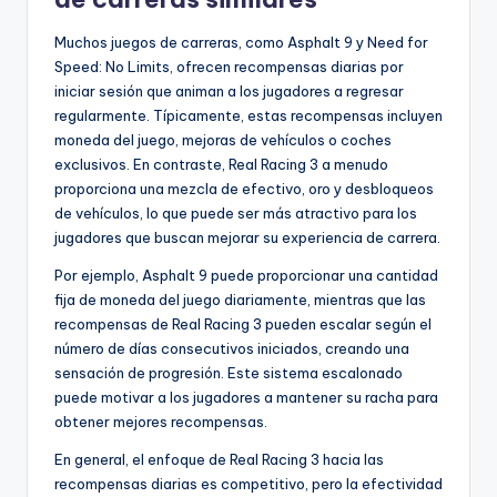
Muchos juegos de carreras, como Asphalt 9 y Need for
Speed: No Limits, ofrecen recompensas diarias por
iniciar sesión que animan a los jugadores a regresar
regularmente. Típicamente, estas recompensas incluyen
moneda del juego, mejoras de vehículos o coches
exclusivos. En contraste, Real Racing 3 a menudo
proporciona una mezcla de efectivo, oro y desbloqueos
de vehículos, lo que puede ser más atractivo para los
jugadores que buscan mejorar su experiencia de carrera.
Por ejemplo, Asphalt 9 puede proporcionar una cantidad
fija de moneda del juego diariamente, mientras que las
recompensas de Real Racing 3 pueden escalar según el
número de días consecutivos iniciados, creando una
sensación de progresión. Este sistema escalonado
puede motivar a los jugadores a mantener su racha para
obtener mejores recompensas.
En general, el enfoque de Real Racing 3 hacia las
recompensas diarias es competitivo, pero la efectividad