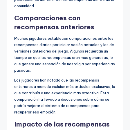
comunidad.
Comparaciones con
recompensas anteriores
Muchos jugadores establecen comparaciones entre las
recompensas diarias por iniciar sesión actuales y las de
versiones anteriores del juego. Algunos recuerdan un
tiempo en que las recompensas eran más generosas, lo
que genera una sensación de nostalgia por experiencias
pasadas.
Los jugadores han notado que las recompensas
anteriores a menudo incluían más artículos exclusivos, lo
que contribuía a una experiencia más atractiva. Esta
comparación ha llevado a discusiones sobre cómo se
podría mejorar el sistema de recompensas para
recuperar esa emoción.
Impacto de las recompensas