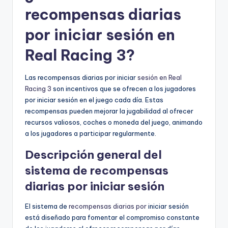
recompensas diarias
por iniciar sesión en
Real Racing 3?
Las recompensas diarias por iniciar
sesión en Real
Racing 3
son incentivos que se ofrecen a los jugadores
por iniciar sesión en el juego cada día. Estas
recompensas pueden mejorar la jugabilidad al ofrecer
recursos valiosos, coches o moneda del juego, animando
a los jugadores a participar regularmente.
Descripción general del
sistema de recompensas
diarias por iniciar sesión
El sistema de
recompensas diarias por
iniciar sesión
está diseñado para fomentar el compromiso constante