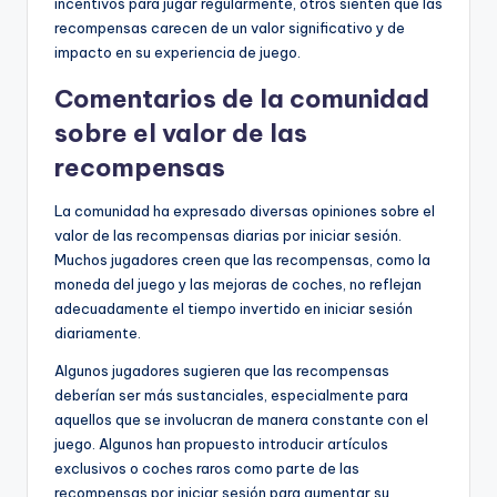
incentivos para jugar regularmente, otros sienten que las
recompensas carecen de un valor significativo y de
impacto en su experiencia de juego.
Comentarios de la comunidad
sobre el valor de las
recompensas
La comunidad ha expresado diversas opiniones sobre el
valor de las recompensas diarias por iniciar sesión.
Muchos jugadores creen que las recompensas, como la
moneda del juego y las mejoras de coches, no reflejan
adecuadamente el tiempo invertido en iniciar sesión
diariamente.
Algunos jugadores sugieren que las recompensas
deberían ser más sustanciales, especialmente para
aquellos que se involucran de manera constante con el
juego. Algunos han propuesto introducir artículos
exclusivos o coches raros como parte de las
recompensas por iniciar sesión para aumentar su