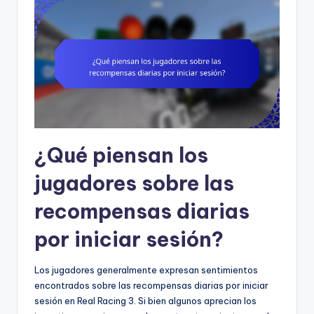
¿Qué piensan los
jugadores sobre las
recompensas diarias
por iniciar sesión?
Los jugadores generalmente expresan sentimientos
encontrados sobre las recompensas diarias por iniciar
sesión en Real Racing 3. Si bien algunos aprecian los