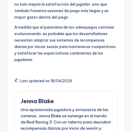
no solo mejora la satisfacción del jugador, sino que
también fomenta sesiones de juego más largas y un
mayor gasto dentro del juego.
A medida que el panorama de los videojuegos continúa
evolucionando, es probable que los desarrolladores
necesiten adaptar sus sistemas de recompensas
diarias por iniciar sesión para mantenerse competitivos
y satisfacer las expectativas cambiantes de los
jugadores.
Last updated on 18/04/2026
Jenna Blake
Una apasionada jugadora y entusiasta de las
carreras, Jenna Blake se sumerge en el mundo
de Real Racing 3. Con un talento para descubrir
recompensas diarias por inicio de sesión y