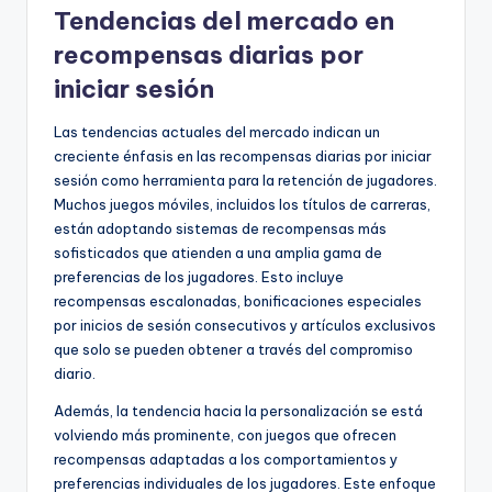
Tendencias del mercado en
recompensas diarias por
iniciar sesión
Las tendencias actuales del mercado indican un
creciente énfasis en las recompensas diarias por iniciar
sesión como herramienta para la retención de jugadores.
Muchos juegos móviles, incluidos los títulos de carreras,
están adoptando sistemas de recompensas más
sofisticados que atienden a una amplia gama de
preferencias de los jugadores. Esto incluye
recompensas escalonadas, bonificaciones especiales
por inicios de sesión consecutivos y artículos exclusivos
que solo se pueden obtener a través del compromiso
diario.
Además, la tendencia hacia la personalización se está
volviendo más prominente, con juegos que ofrecen
recompensas adaptadas a los comportamientos y
preferencias individuales de los jugadores. Este enfoque