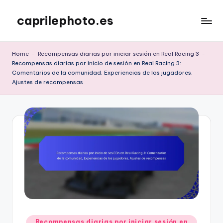
caprilephoto.es
Skip
to
content
Home
-
Recompensas diarias por iniciar sesión en Real Racing 3
-
Recompensas diarias por inicio de sesión en Real Racing 3:
Comentarios de la comunidad, Experiencias de los jugadores,
Ajustes de recompensas
Posted
Recompensas diarias por iniciar sesión en