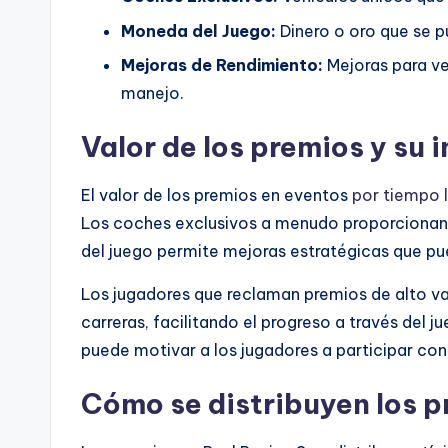
Moneda del Juego:
Dinero o oro que se p
Mejoras de Rendimiento:
Mejoras para ve
manejo.
Valor de los premios y su 
El valor de los premios en eventos
por tiempo 
Los coches exclusivos a menudo proporcionan 
del juego permite mejoras estratégicas que pu
Los jugadores que reclaman premios de alto va
carreras, facilitando el progreso a través del 
puede motivar a los jugadores a participar con
Cómo se distribuyen los p