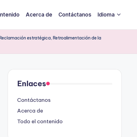
ontenido
Acerca de
Contáctanos
Idioma
Reclamación estratégica, Retroalimentación de la
Enlaces
Contáctanos
Acerca de
Todo el contenido