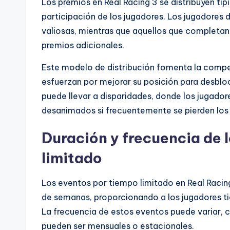
Los premios en Real Racing 3 se distribuyen típ
participación de los jugadores. Los jugadore
valiosas, mientras que aquellos que completa
premios adicionales.
Este modelo de distribución fomenta la compe
esfuerzan por mejorar su posición para desbl
puede llevar a disparidades, donde los jugado
desanimados si frecuentemente se pierden los 
Duración y frecuencia de 
limitado
Los eventos por tiempo limitado en Real Racin
de semanas, proporcionando a los jugadores ti
La frecuencia de estos eventos puede variar,
pueden ser mensuales o estacionales.