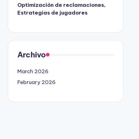
Optimización de reclamaciones,
Estrategias de jugadores
Archivo
March 2026
February 2026