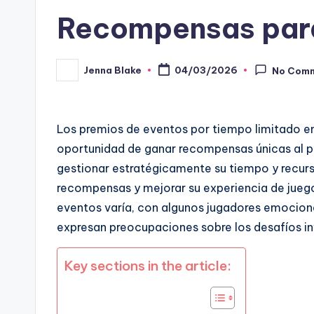
Recompensas par
Jenna Blake
04/03/2026
No Com
Posted
by
Los premios de eventos por tiempo limitado en 
oportunidad de ganar recompensas únicas al pa
gestionar estratégicamente su tiempo y recurs
recompensas y mejorar su experiencia de jueg
eventos varía, con algunos jugadores emociona
expresan preocupaciones sobre los desafíos in
Key sections in the article: