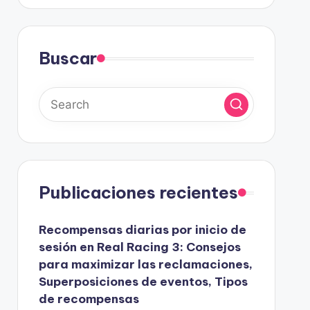
Buscar
Publicaciones recientes
Recompensas diarias por inicio de
sesión en Real Racing 3: Consejos
para maximizar las reclamaciones,
Superposiciones de eventos, Tipos
de recompensas