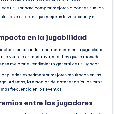
uede utilizar para comprar mejoras o coches nuevos.
hículos existentes que mejoran la velocidad y el
impacto en la jugabilidad
limitado
puede influir enormemente en la jugabilidad.
una ventaja competitiva, mientras que la moneda
eden mejorar el rendimiento general de un jugador.
lor pueden experimentar mejores resultados en las
juego. Además, la emoción de obtener artículos raros
 más frecuencia en los eventos.
remios entre los jugadores