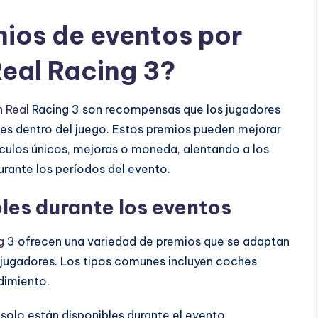
mios de eventos por
Real Racing 3?
n Real
Racing 3 son recompensas que los jugadores
les dentro del juego. Estos premios pueden mejorar
hículos únicos, mejoras o moneda, alentando a los
urante los períodos del evento.
les durante los eventos
g
3 ofrecen una variedad de premios que se adaptan
s jugadores. Los tipos comunes incluyen coches
dimiento.
solo están disponibles durante el evento.